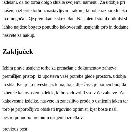
izdelani, da bo torba dolgo služila svojemu namenu. Za udobje pri
nošenju izberite torbo z nastavljivim trakom, ki bolje razporedi težo
in omogoča lažje premikanje skozi dan. Na spletni strani optimist.si
lahko najdete bogato ponudbo kakovostnih usnjenih torb in dodatne
nasvete za nakup.
Zaključek
Izbira prave usnjene torbe za prenašanje dokumentov zahteva
premišljen pristop, ki upošteva vaše potrebe glede prostora, udobja
in stila. Ker je to investicija, ki naj traja dlje časa, je pomembno, da
izberete kakovosten izdelek, ki bo zadovoljil vse vaše zahteve. Za
kakovostne izdelke, nasvete in zanesljivo prodajo usnjenih jaken ter
torb je priporočljivo obiskati trgovino optimist, kjer boste našli
pestro ponudbo premium usnjenih izdelkov.
previous post