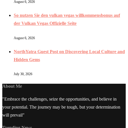
August 6, 2026
So nutzen Sie den vulkan vegas willkommensbonus auf
der Vulkan Vegas Offizielle Seite
August 6, 2026
NorthYatra Guest Post on Discovering Local Culture and
Hidden Gems
July 30, 2026
About Me
"Embrace the challenges, seize the opportunities, and believe in
your potential. The journey may be tough, but your determination
will prevail"
Trending News