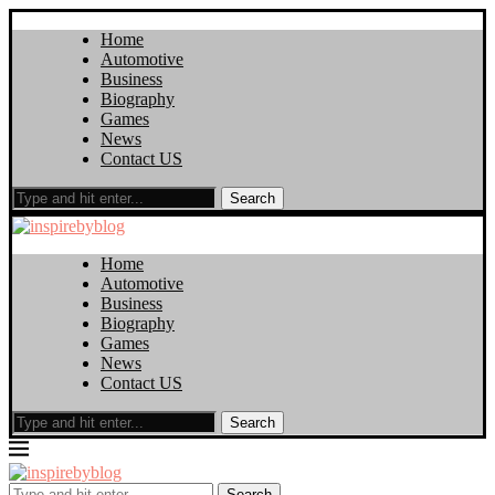
Home
Automotive
Business
Biography
Games
News
Contact US
Search
Home
Automotive
Business
Biography
Games
News
Contact US
Search
Search